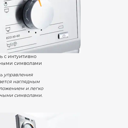
ь с интуитивно
ными символами
ь управления
ается наглядным
ложением и легко
ными символами.