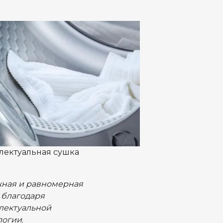
лектуальная сушка
ная и равномерная
 благодаря
лектуальной
логии
.