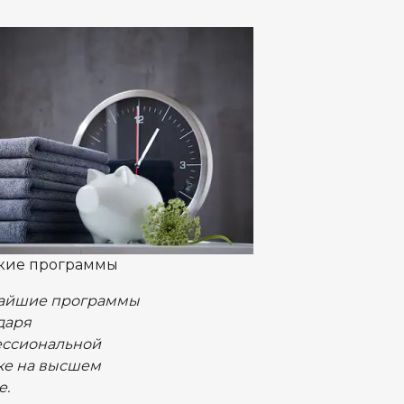
кие программы
айшие программы
даря
ссиональной
ке на высшем
е.