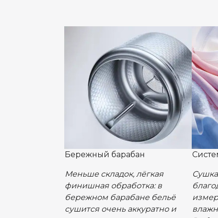
Бережный барабан
Систе
Меньше складок, лёгкая
Cушка
финишная обработка: в
благо
бережном барабане бельё
измер
сушится очень аккуратно и
влажн