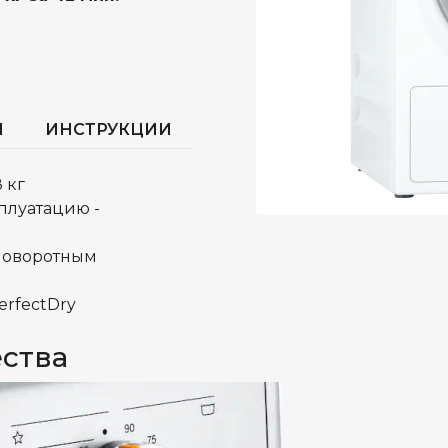
И
ИНСТРУКЦИИ
 кг
плуатацию -
 поворотным
erfectDry
ства