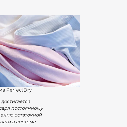
ма PerfectDry
 достигается
даря постоянному
ению остаточной
ости в системе