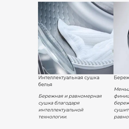
Интеллектуальная сушка
Береж
белья
Меньш
Бережная и равномерная
финиш
сушка благодаря
береж
интеллектуальной
сушит
технологии
.
равно