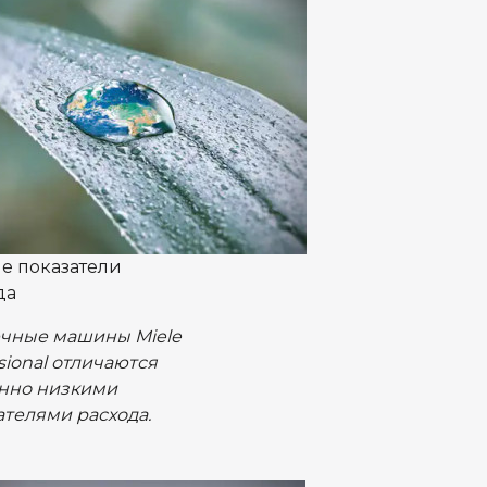
е показатели
да
чные машины Miele
sional отличаются
нно низкими
ателями расхода.