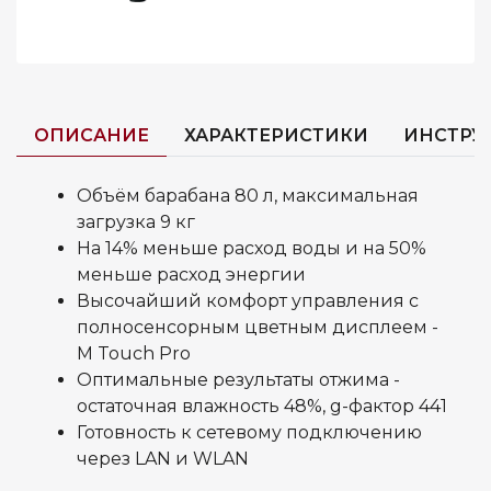
ОПИСАНИЕ
ХАРАКТЕРИСТИКИ
ИНСТРУ
Объём барабана 80 л, максимальная
загрузка 9 кг
На 14% меньше расход воды и на 50%
меньше расход энергии
Высочайший комфорт управления с
полносенсорным цветным дисплеем -
M Touch Pro
Оптимальные результаты отжима -
остаточная влажность 48%, g-фактор 441
Готовность к сетевому подключению
через LAN и WLAN