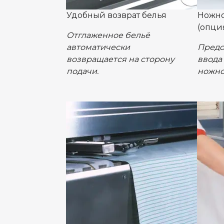
Удобный возврат белья
Ножно
(опци
Отглаженное бельё
автоматически
Предо
возвращается на сторону
ввода
подачи.
ножно