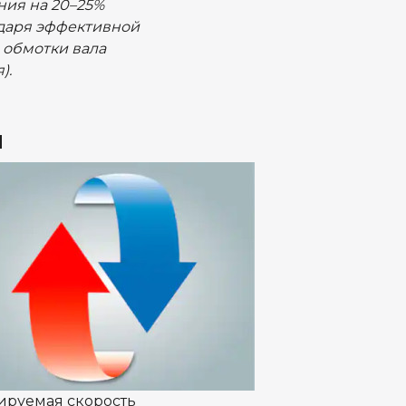
ния на 20–25%
даря эффективной
 обмотки вала
).
я
ируемая скорость