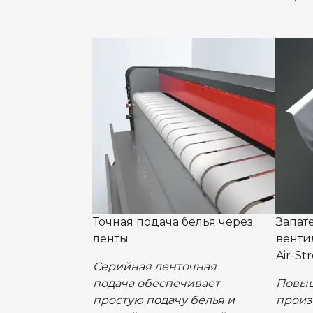
Точная подача белья через
Запат
ленты
венти
Air-St
Серийная ленточная
подача обеспечивает
Повы
простую подачу белья и
произ