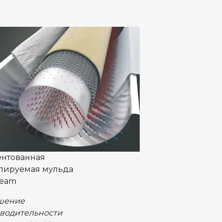
ентованная
лируемая мульда
ream
шение
водительности