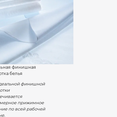
ьная финишная
отка белья
деальной финишной
отки
ечивается
мерное прижимное
ние по всей рабочей
е.