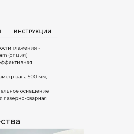
И
ИНСТРУКЦИИ
ости глажения -
eam (опция)
эффективная
аметр вала 500 мм,
нальное оснащение
ая лазерно-сварная
ства