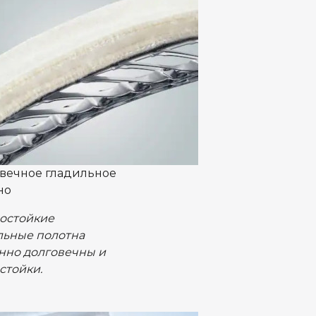
вечное гладильное
но
остойкие
льные полотна
нно долговечны и
стойки.